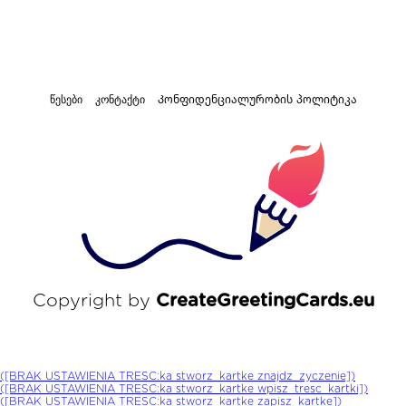
წესები
კონტაქტი
Კონფიდენციალურობის პოლიტიკა
Copyright by
CreateGreetingCards.eu
([BRAK USTAWIENIA TRESC:ka stworz_kartke znajdz_zyczenie])
([BRAK USTAWIENIA TRESC:ka stworz_kartke wpisz_tresc_kartki])
([BRAK USTAWIENIA TRESC:ka stworz_kartke zapisz_kartke])