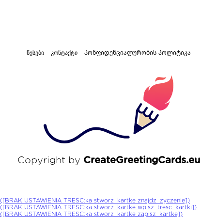
წესები
კონტაქტი
Კონფიდენციალურობის პოლიტიკა
Copyright by
CreateGreetingCards.eu
([BRAK USTAWIENIA TRESC:ka stworz_kartke znajdz_zyczenie])
([BRAK USTAWIENIA TRESC:ka stworz_kartke wpisz_tresc_kartki])
([BRAK USTAWIENIA TRESC:ka stworz_kartke zapisz_kartke])