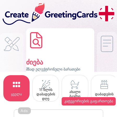
ძიება
მზად ელექტრონული ბარათები
18 წლის
ახალი
ყველა
დაბადების
დაბადების
ბავშვი
დღე
კატეგორიების გაფართოება
Ads