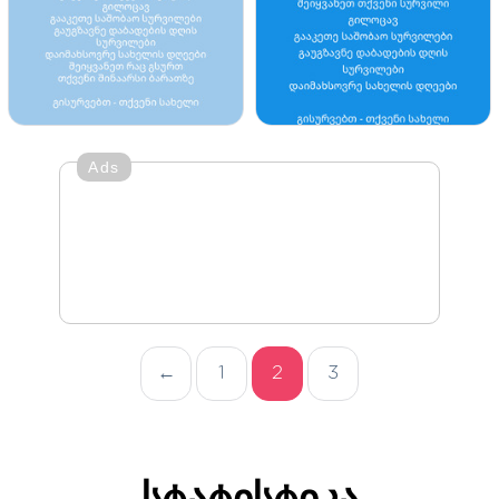
Ads
←
1
2
3