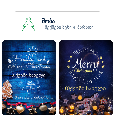
შობა
- შექმენი შენი e-ბარათი