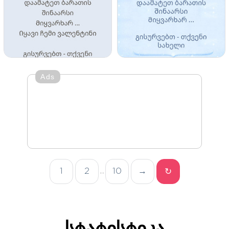
Ads
1
2
10
→
↻
...